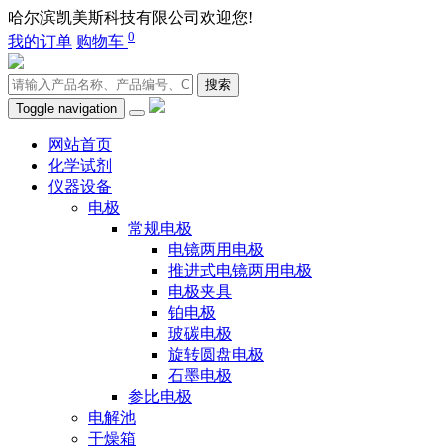
哈尔滨凯美斯科技有限公司欢迎您!
400-0451-980
0
我的订单
购物车
搜索
Toggle navigation
网站首页
化学试剂
仪器设备
电极
常规电极
电镜两用电极
推进式电镜两用电极
电极夹具
铂电极
玻碳电极
旋转圆盘电极
石墨电极
参比电极
电解池
干燥箱