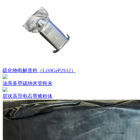
硫化物电解质粉（Li10GeP2S12）
油系多壁碳纳米管粉末
层状高导电石墨烯粉体