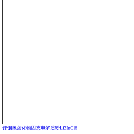
锂铟氯卤化物固态电解质粉Li3InCl6