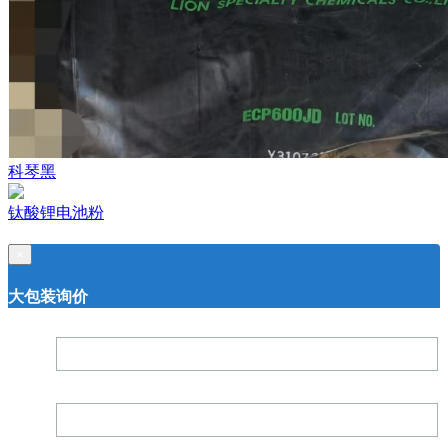
科琴黑
钛酸锂电池粉
×
大包装询价