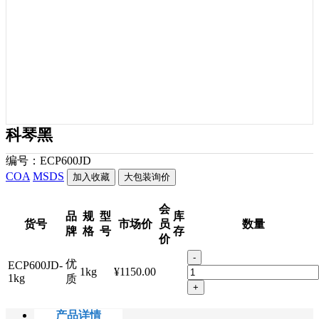
科琴黑
编号：
ECP600JD
COA
MSDS
加入收藏
大包装询价
会
品
规
型
库
货号
市场价
员
数量
牌
格
号
存
价
-
优
ECP600JD-
1kg
¥1150.00
1kg
质
+
产品详情