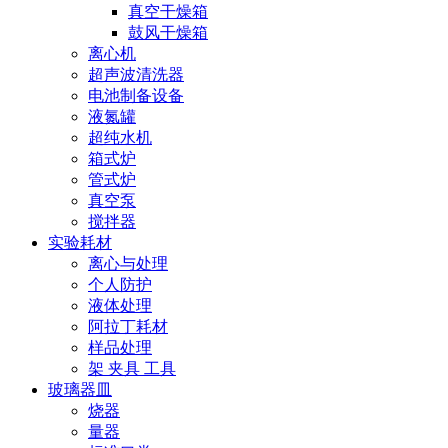
真空干燥箱
鼓风干燥箱
离心机
超声波清洗器
电池制备设备
液氮罐
超纯水机
箱式炉
管式炉
真空泵
搅拌器
实验耗材
离心与处理
个人防护
液体处理
阿拉丁耗材
样品处理
架 夹具 工具
玻璃器皿
烧器
量器