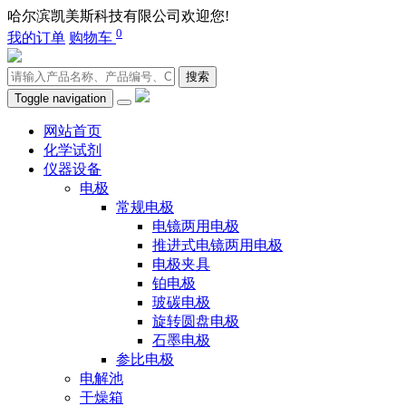
哈尔滨凯美斯科技有限公司欢迎您!
400-0451-980
0
我的订单
购物车
搜索
Toggle navigation
网站首页
化学试剂
仪器设备
电极
常规电极
电镜两用电极
推进式电镜两用电极
电极夹具
铂电极
玻碳电极
旋转圆盘电极
石墨电极
参比电极
电解池
干燥箱