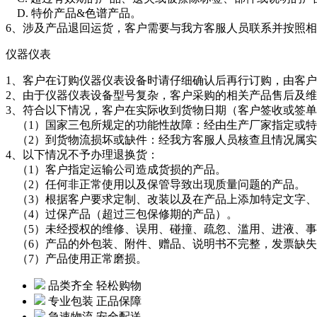
D. 特价产品&色谱产品。
6、涉及产品退回运货，客户需要与我方客服人员联系并按照
仪器仪表
1、客户在订购仪器仪表设备时请仔细确认后再行订购，由客
2、由于仪器仪表设备型号复杂，客户采购的相关产品售后及
3、符合以下情况，客户在实际收到货物日期（客户签收或签单
（1）国家三包所规定的功能性故障：经由生产厂家指定或特
（2）到货物流损坏或缺件：经我方客服人员核查且情况属实
4、以下情况不予办理退换货：
（1）客户指定运输公司造成货损的产品。
（2）任何非正常使用以及保管导致出现质量问题的产品。
（3）根据客户要求定制、改装以及在产品上添加特定文字、
（4）过保产品（超过三包保修期的产品）。
（5）未经授权的维修、误用、碰撞、疏忽、滥用、进液、事
（6）产品的外包装、附件、赠品、说明书不完整，发票缺失
（7）产品使用正常磨损。
品类齐全 轻松购物
专业包装 正品保障
急速物流 安全配送