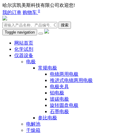
哈尔滨凯美斯科技有限公司欢迎您!
400-0451-980
0
我的订单
购物车
搜索
Toggle navigation
网站首页
化学试剂
仪器设备
电极
常规电极
电镜两用电极
推进式电镜两用电极
电极夹具
铂电极
玻碳电极
旋转圆盘电极
石墨电极
参比电极
电解池
干燥箱