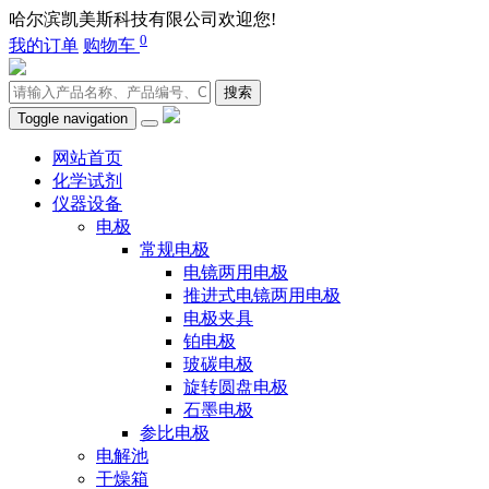
哈尔滨凯美斯科技有限公司欢迎您!
400-0451-980
0
我的订单
购物车
搜索
Toggle navigation
网站首页
化学试剂
仪器设备
电极
常规电极
电镜两用电极
推进式电镜两用电极
电极夹具
铂电极
玻碳电极
旋转圆盘电极
石墨电极
参比电极
电解池
干燥箱