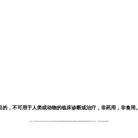
目的，不可用于人类或动物的临床诊断或治疗，非药用，非食用
危险品化学品经营许可证（无仓储）
技术支持：库价化学