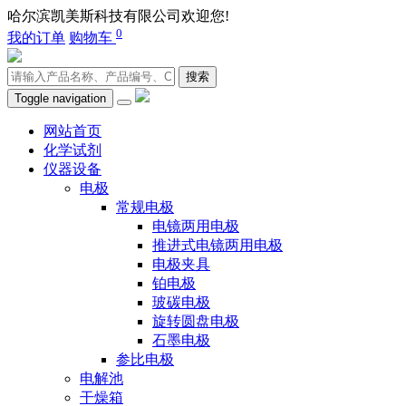
哈尔滨凯美斯科技有限公司欢迎您!
400-0451-980
0
我的订单
购物车
搜索
Toggle navigation
网站首页
化学试剂
仪器设备
电极
常规电极
电镜两用电极
推进式电镜两用电极
电极夹具
铂电极
玻碳电极
旋转圆盘电极
石墨电极
参比电极
电解池
干燥箱