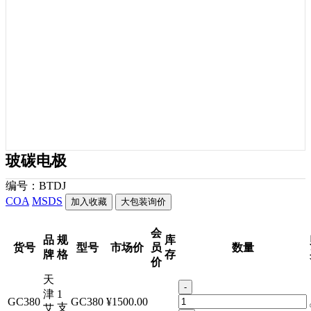
玻碳电极
编号：
BTDJ
COA
MSDS
加入收藏
大包装询价
会
品
规
库
货号
型号
市场价
员
数量
牌
格
存
价
天
-
津
1
GC380
GC380
¥1500.00
支
艾