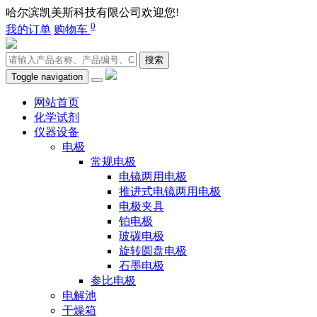
哈尔滨凯美斯科技有限公司欢迎您!
400-0451-980
0
我的订单
购物车
搜索
Toggle navigation
网站首页
化学试剂
仪器设备
电极
常规电极
电镜两用电极
推进式电镜两用电极
电极夹具
铂电极
玻碳电极
旋转圆盘电极
石墨电极
参比电极
电解池
干燥箱