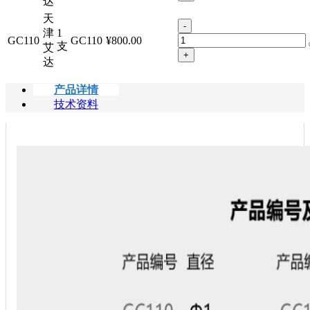
达
天
-
津
1
GC110
GC110
¥800.00
支
艾
+
达
产品详情
技术资料