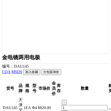
金电镜两用电极
编号：
DAU145
COA
MSDS
加入收藏
大包装询价
会
品
规
型
库
货号
市场价
员
数量
牌
格
号
存
价
天
-
津
DAU145
1EA
Φ4
¥820.00
艾