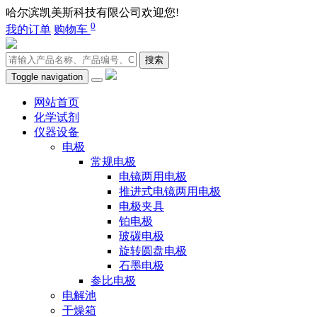
哈尔滨凯美斯科技有限公司欢迎您!
400-0451-980
0
我的订单
购物车
搜索
Toggle navigation
网站首页
化学试剂
仪器设备
电极
常规电极
电镜两用电极
推进式电镜两用电极
电极夹具
铂电极
玻碳电极
旋转圆盘电极
石墨电极
参比电极
电解池
干燥箱